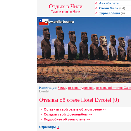
Авиабилеты
Отдых в Чили
Отели Чили
(84)
Туры и визы в Чили
Туры в Чили
(4)
Навигация
:
Чили
/
отзывы туристов
/
отзывы об отелях Сант
Evrotel
Отзывы об отеле Hotel Evrotel (0)
Оставить свой отзыв об этом отеле »»
Создать свой фотоальбом »»
Подробнее об этом отеле »»
Страницы
:
1