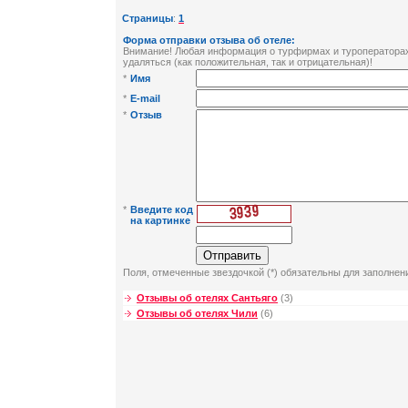
Страницы
:
1
Форма отправки отзыва об отеле:
Внимание! Любая информация о турфирмах и туроператорах 
удаляться (как положительная, так и отрицательная)!
*
Имя
*
E-mail
*
Отзыв
*
Введите код
на картинке
Поля, отмеченные звездочкой (*) обязательны для заполнен
Отзывы об отелях Сантьяго
(3)
Отзывы об отелях Чили
(6)