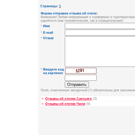
Страницы
:
1
Форма отправки отзыва об отеле:
Внимание! Любая информация о турфирмах и туроператорах 
удаляться (как положительная, так и отрицательная)!
*
Имя
*
E-mail
*
Отзыв
*
Введите код
на картинке
Поля, отмеченные звездочкой (*) обязательны для заполнен
Отзывы об отелях Сантьяго
(3)
Отзывы об отелях Чили
(6)