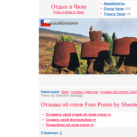
Авиабилеты
Отдых в Чили
Отели Чили
(84)
Туры и визы в Чили
Туры в Чили
(4)
Навигация
:
Чили
/
отзывы туристов
/
отзывы об отелях Сант
Points by Sheraton Santiago
Отзывы об отеле Four Points by Sherat
Оставить свой отзыв об этом отеле »»
Создать свой фотоальбом »»
Подробнее об этом отеле »»
Страницы
:
1