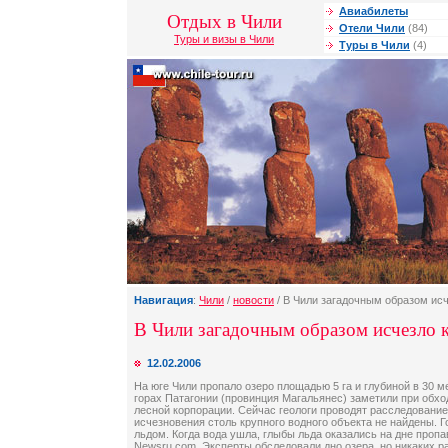
Авиабилеты
Отдых в Чили
Отели Чили
(84)
Туры и визы в Чили
Туры в Чили
(4)
Навигация
:
Чили
/
новости
/ В Чили загадочным образом исч
В Чили загадочным образом исчезло 
12.02.2006
На юге Чили пропало озеро площадью 5 га и глубиной в 30 м
горах Патагонии (провинция Магальянес) заметили при обхо
лесной корпорации. Сейчас геологи проводят расследование
исчезновения столь крупного водного объекта не найдены. 
льдом. Когда вода ушла, глыбы льда оказались на дне проп
Newsru.com. Эксперты обследовали дно озера, но никаких р