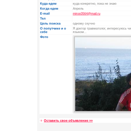
Куда едем
куда конкретно, пока не знаю
Когда едем
Апрель
E-mail
miros0564@mail.ru
Тел
Цель поиска
одному скучно
О попутчике и о
Я доктор травматолог, интересуюсь ч
себе
языком...
Фото
Оставить свое объявление »»