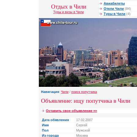
Авиабилеты
Отдых в Чили
Отели Чили
(84)
Туры и визы в Чили
Туры в Чили
(4)
Навигация
:
Чили
/
поиск попутчика
Объявление: ищу попутчика в Чили
Оставить свое объявление »»
Дата обявления
17.02.2007
Имя
Сергей
Пол
Мужской
Из города
Москва