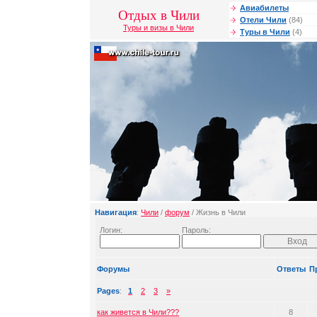
Авиабилеты
Отдых в Чили
Отели Чили
(84)
Туры и визы в Чили
Туры в Чили
(4)
Навигация
:
Чили
/
форум
/ Жизнь в Чили
Логин:
Пароль:
Форумы
Ответы
П
Pages
:
1
2
3
»
как живется в Чили???
8