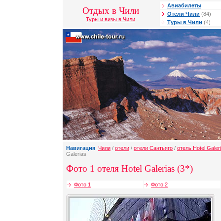
Авиабилеты
Отдых в Чили
Отели Чили
(84)
Туры и визы в Чили
Туры в Чили
(4)
Навигация
:
Чили
/
отели
/
отели Сантьяго
/
отель Hotel Galer
Galerias
Фото 1 отеля Hotel Galerias (3*)
Фото 1
Фото 2