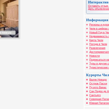
Интерактив
Оставить отзыв 
Дать объявление
Информация 
Регионы и куро
Чили в цифрах 
Новый Год в Чи
Недвижимость 
Карта Чили
Погода в Чили
Развлечения
Достопримечат
Новости
Подписаться на
Туры в другие 
Туристические
Курорты Чи
Валле Невадо
Остров Пасхи
Пуэрто Варас
Сан Педро де 
Сантьяго
Северная Пата
Южная Патагон