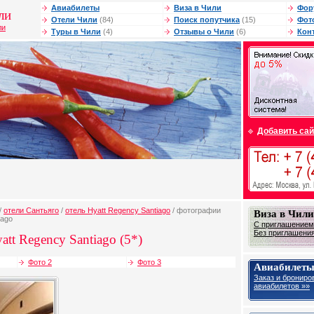
Авиабилеты
Виза в Чили
Фор
ли
Отели Чили
(84)
Поиск попутчика
(15)
Фот
ли
Туры в Чили
(4)
Отзывы о Чили
(6)
Кон
Добавить сай
/
отели Сантьяго
/
отель Hyatt Regency Santiago
/ фотографии
Виза в Чили
iago
С приглашением
Без приглашения
att Regency Santiago (5*)
Фото 2
Фото 3
Авиабилеты
Заказ и брониро
авиабилетов »»