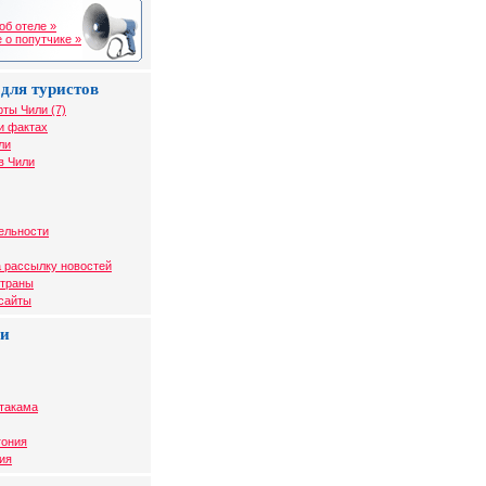
об отеле »
 о попутчике »
для туристов
рты Чили (7)
и фактах
ли
в Чили
ельности
 рассылку новостей
страны
 сайты
ли
Атакама
гония
ия