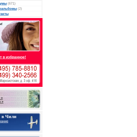
умы
(671)
оальбомы
(2)
такты
т в избранное!
 »
 »
 в Чили
вание