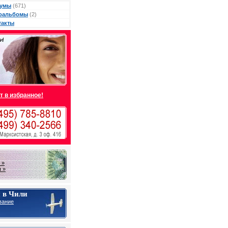
умы
(671)
оальбомы
(2)
такты
т в избранное!
 »
 »
 в Чили
вание