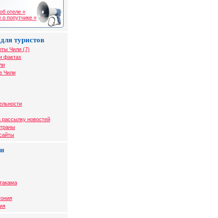
об отеле »
 о попутчике »
для туристов
рты Чили (7)
и фактах
ли
в Чили
ельности
 рассылку новостей
страны
 сайты
ли
Атакама
гония
ия