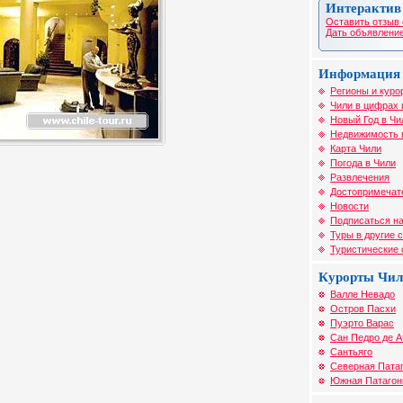
Интерактив
Оставить отзыв 
Дать объявление
Информация 
Регионы и куро
Чили в цифрах 
Новый Год в Чи
Недвижимость 
Карта Чили
Погода в Чили
Развлечения
Достопримечат
Новости
Подписаться на
Туры в другие 
Туристические
Курорты Чи
Валле Невадо
Остров Пасхи
Пуэрто Варас
Сан Педро де 
Сантьяго
Северная Пата
Южная Патагон