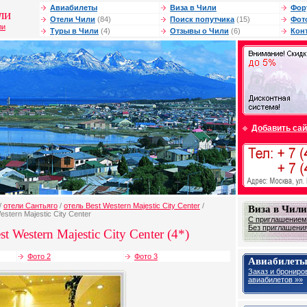
Авиабилеты
Виза в Чили
Фор
ли
Отели Чили
(84)
Поиск попутчика
(15)
Фот
ли
Туры в Чили
(4)
Отзывы о Чили
(6)
Кон
Добавить сай
/
отели Сантьяго
/
отель Best Western Majestic City Center
/
Виза в Чили
stern Majestic City Center
С приглашением
Без приглашения
t Western Majestic City Center (4*)
Фото 2
Фото 3
Авиабилеты
Заказ и брониро
авиабилетов »»