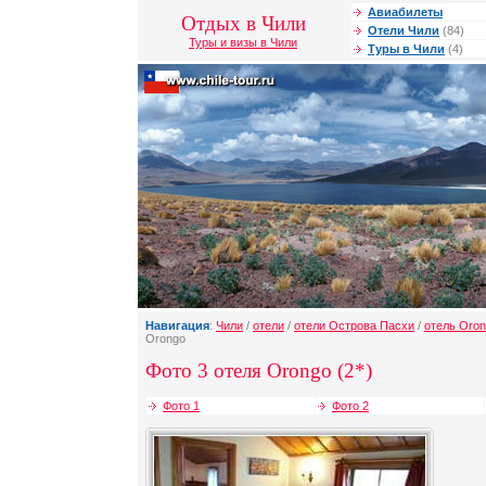
Авиабилеты
Отдых в Чили
Отели Чили
(84)
Туры и визы в Чили
Туры в Чили
(4)
Навигация
:
Чили
/
отели
/
отели Острова Пасхи
/
отель Oro
Orongo
Фото 3 отеля Orongo (2*)
Фото 1
Фото 2