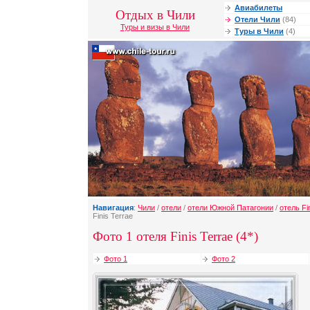
Авиабилеты
Отдых в Чили
Отели Чили
(84)
Туры и визы в Чили
Туры в Чили
(4)
Навигация
:
Чили
/
отели
/
отели Южной Патагонии
/
отель Fi
Finis Terrae
Фото 1 отеля Finis Terrae (4*)
Фото 1
Фото 2