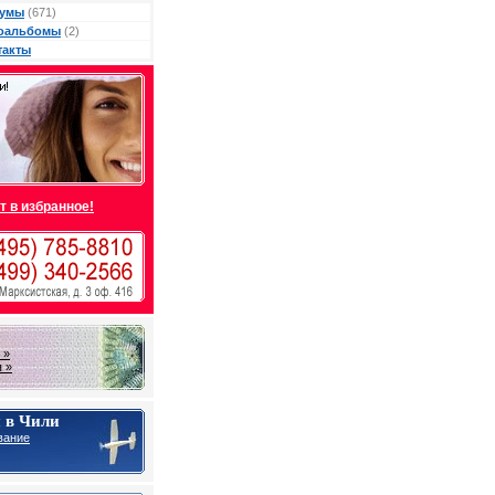
умы
(671)
оальбомы
(2)
такты
т в избранное!
 »
 »
 в Чили
вание