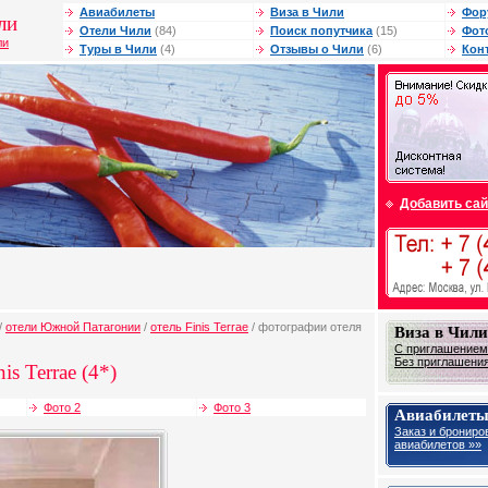
Авиабилеты
Виза в Чили
Фор
ли
Отели Чили
(84)
Поиск попутчика
(15)
Фот
ли
Туры в Чили
(4)
Отзывы о Чили
(6)
Кон
Добавить сай
/
отели Южной Патагонии
/
отель Finis Terrae
/ фотографии отеля
Виза в Чили
С приглашением
Без приглашения
is Terrae (4*)
Фото 2
Фото 3
Авиабилеты
Заказ и брониро
авиабилетов »»