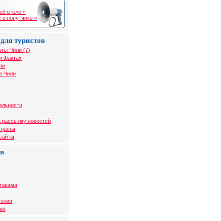
об отеле »
 о попутчике »
для туристов
рты Чили (7)
и фактах
ли
в Чили
ельности
 рассылку новостей
страны
 сайты
ли
Атакама
гония
ия