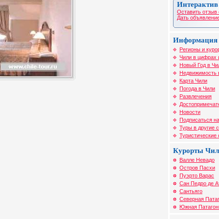
Интерактив
Оставить отзыв 
Дать объявление
Информация 
Регионы и куро
Чили в цифрах 
Новый Год в Чи
Недвижимость 
Карта Чили
Погода в Чили
Развлечения
Достопримечат
Новости
Подписаться на
Туры в другие 
Туристические
Курорты Чи
Валле Невадо
Остров Пасхи
Пуэрто Варас
Сан Педро де 
Сантьяго
Северная Пата
Южная Патагон